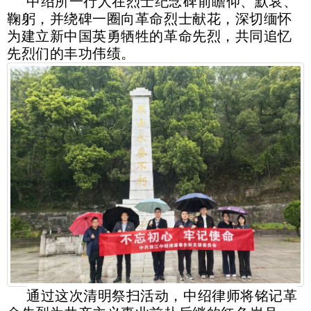
中绍所一行人在烈士纪念碑前瞻仰、默哀、
鞠躬，并绕碑一圈向革命烈士献花，深切缅怀
为建立新中国英勇牺牲的革命先烈，共同追忆
先烈们的丰功伟绩。
通过这次清明祭扫活动，中绍律师将铭记革