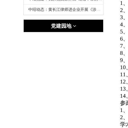
1
2
中绍动态：黄长江律师进企业开展《涉企法律实务与风险预防》专题讲座
3
4
党建园地
5
6
7
8
9
1
1
1
1
1
参
1
2
学