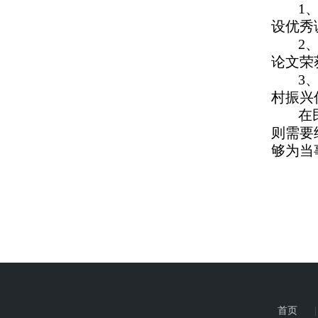
1
设优秀
2
论文荣
3
村振兴
在
则需要
够为当
首页