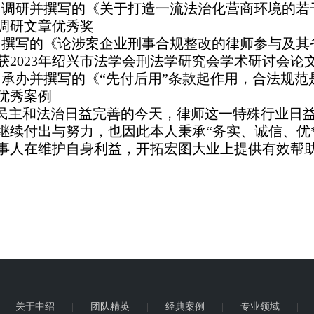
、调研并撰写的《关于打造一流法治化营商环境的若干
调研文章优秀奖
、撰写的《论涉案企业刑事合规整改的律师参与及其
获2023年绍兴市法学会刑法学研究会学术研讨会论
、承办并撰写的《“先付后用”条款起作用，合法规
优秀案例
民主和法治日益完善的今天，律师这一特殊行业日
继续付出与努力，也因此本人秉承“务实、诚信、优
事人在维护自身利益，开拓宏图大业上提供有效帮
|
关于中绍
|
团队精英
|
经典案例
|
专业领域
|