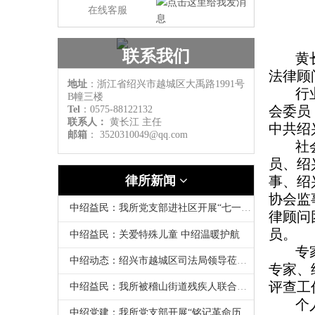
在线客服
联系我们
黄
法律顾
地址
：浙江省绍兴市越城区大禹路1991号
行
B幢三楼
会委员
Tel
：0575-88122132
联系人：
黄长江
主任
中共绍
邮箱
：
3520310049@qq.com
社
员、绍
律所新闻
事、绍
协会监
中绍益民：我所党支部进社区开展“七一”慰问老党员活动
律顾问
员。
中绍益民：关爱特殊儿童 中绍温暖护航
专
中绍动态：绍兴市越城区司法局领导莅临我所走访調研
专家、
评查工
中绍益民：我所被稽山街道残疾人联合会授予“爱心助残商家”荣誉称号
个
中绍党建：我所党支部开展“铭记革命历史 赓续红色血脉”清明祭扫活动