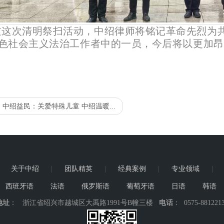
过这次清明祭扫活动，中绍律师将铭记革命先烈为
色社会主义法治工作者中的一员，
今后将以更加昂
：
中绍益民：关爱特殊儿童 中绍温暖...
|
关于中绍
|
团队精英
|
经典案例
|
专业领域
|
西班牙语
法语
俄罗斯语
葡萄牙语
日语
韩语
地址
： 浙江省绍兴市越城区大禹路1991号B幢三楼
电话
： 0575-881221