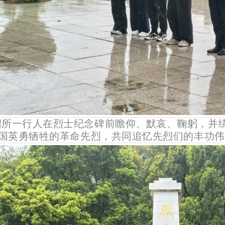
绍所一行人在烈士纪念碑前瞻仰、默哀、鞠躬，并
国英勇牺牲的革命先烈，共同追忆先烈们的丰功伟