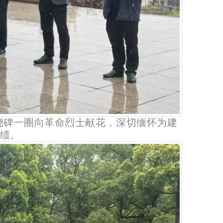
绕碑一圈向革命烈士献花，深切缅怀为建
绩。