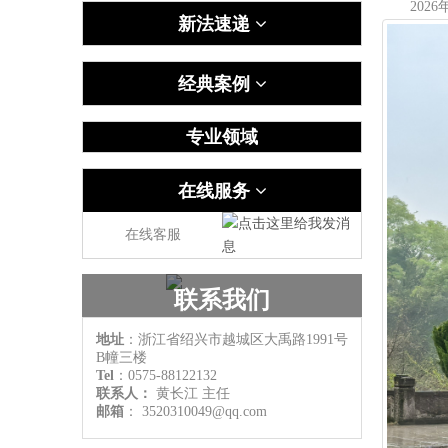
20
新法速递
经典案例
专业领域
在线服务
在线客服
联系我们
地址
：浙江省绍兴市越城区大禹路1991号
B幢三楼
Tel
：0575-88122132
联系人：
黄长江
主任
邮箱
：
3520310049@qq.com