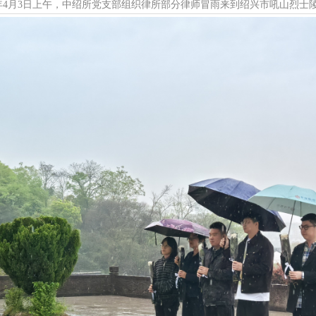
26年4月3日上午，中绍所党支部组织律所部分律师冒雨来到绍兴市吼山烈士