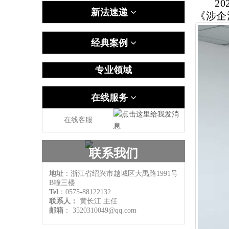
2
新法速递
《涉企
经典案例
专业领域
在线服务
在线客服
联系我们
地址
：浙江省绍兴市越城区大禹路1991号
B幢三楼
Tel
：0575-88122132
联系人：
黄长江
主任
邮箱
：
3520310049@qq.com