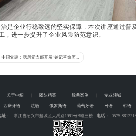
法治是企业行稳致远的坚实保障，本次讲座通过普
工，进一步提升了企业风险防范意识。
：
中绍党建：我所党支部开展“铭记革命历...
|
关于中绍
|
团队精英
|
经典案例
|
专业领域
|
西班牙语
法语
俄罗斯语
葡萄牙语
日语
韩语
地址
： 浙江省绍兴市越城区大禹路1991号B幢三楼
电话
： 0575-881221